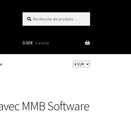
Recherche
Recherche
pour :
0.00
€
0 article
ve
le avec MMB Software