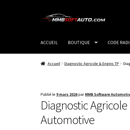
Aller
Aller
à
au
la
contenu
navigation
ACCUEIL
BOUTIQUE
CODE RAD
Accueil
Diagnostic Agricole & Engins TP
Dia
Publié le
9 mars 2026
par
MMB Software Automoti
Diagnostic Agricole
Automotive