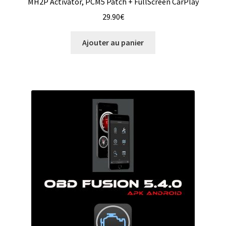
MH2P Activator, PCM5 Patch + FullScreen CarPlay
29.90
€
Ajouter au panier