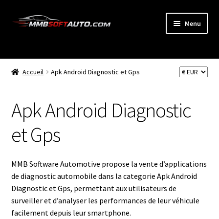
Aller
Aller
Menu
à
au
la
contenu
ACCUEIL
navigation
Ouvrir
Accueil
Apk Android Diagnostic et Gps
BOUTIQUE
le
menu
Diagnostic Automobiles
Apk Android Diagnostic
enfant
Reprogrammation Auto
et Gps
EPC et Manuels de Réparation Auto
MMB Software Automotive propose la vente d’applications
de diagnostic automobile dans la categorie Apk Android
Trucks Diagnostic
Diagnostic et Gps, permettant aux utilisateurs de
surveiller et d’analyser les performances de leur véhicule
Trucks Reprogrammation
facilement depuis leur smartphone.