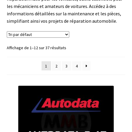
EPC et Manuels de Réparation Trucks
les mécaniciens et amateurs de voitures. Accédez à des
informations détaillées sur la maintenance et les pièces,
simplifiant ainsi vos projets de réparation automobile.
Diagnostic TP / AGRICOLE
EPC et Manuels de Réparation TP / AGRICOLE
Affichage de 1–12 sur 37 résultats
Apk Android Diagnostic et Gps
1
2
3
4
CODE RADIO
NEWS
MON COMPTE
PANIER
BLOG