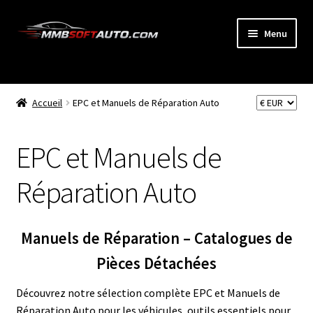
Aller
Aller
Menu
à
au
la
contenu
ACCUEIL
navigation
Ouvrir
Accueil
EPC et Manuels de Réparation Auto
BOUTIQUE
le
menu
Diagnostic Automobiles
EPC et Manuels de
enfant
Reprogrammation Auto
Réparation Auto
EPC et Manuels de Réparation Auto
Manuels de Réparation – Catalogues de
Trucks Diagnostic
Pièces Détachées
Trucks Reprogrammation
Découvrez notre sélection complète EPC et Manuels de
Réparation Auto pour les véhicules, outils essentiels pour