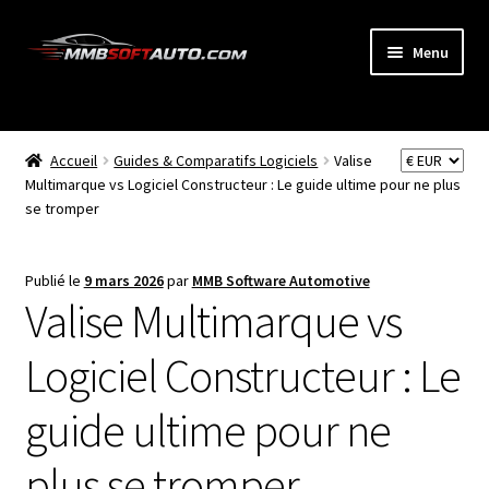
Aller
Aller
Menu
à
au
la
contenu
ACCUEIL
navigation
Ouvrir
Accueil
Guides & Comparatifs Logiciels
Valise
BOUTIQUE
le
Multimarque vs Logiciel Constructeur : Le guide ultime pour ne plus
se tromper
menu
CODE RADIO
enfant
NEWS
Publié le
9 mars 2026
par
MMB Software Automotive
Valise Multimarque vs
MON COMPTE
Logiciel Constructeur : Le
PANIER
guide ultime pour ne
BLOG
plus se tromper