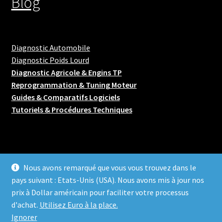
Blog
Diagnostic Automobile
Diagnostic Poids Lourd
Diagnostic Agricole & Engins TP
Reprogrammation & Tuning Moteur
Guides & Comparatifs Logiciels
Tutoriels & Procédures Techniques
Nous avons remarqué que vous vous trouvez dans le
© MMB SOFTWARE AUTOMOTIVE 2026
pays suivant : Etats-Unis (USA). Nous avons mis à jour nos
Politique de confidentialité et Conditions Générales de
prix à Dollar américain pour faciliter votre processus
Ventes et d’utilisation – Mentions Légales
Built with
d'achat.
Utilisez Euro à la place.
WooCommerce
.
Ignorer