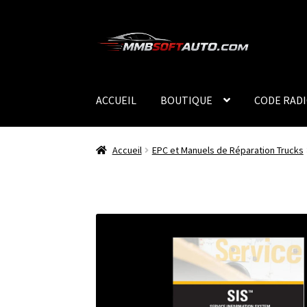
Aller
Aller
à
au
la
contenu
navigation
ACCUEIL
BOUTIQUE
CODE RAD
Accueil
EPC et Manuels de Réparation Trucks