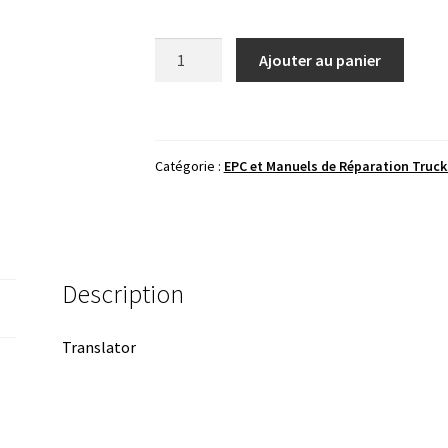
quantité
Ajouter au panier
de
CATERPILLAR
CAT
SIS
Catégorie :
EPC et Manuels de Réparation Truck
2022
Description
Translator