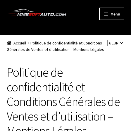
Aller
Aller
Menu
à
au
la
contenu
ACCUEIL
navigation
Ouvrir
Accueil
Politique de confidentialité et Conditions
BOUTIQUE
le
Générales de Ventes et d’utilisation – Mentions Légales
menu
CODE RADIO
enfant
Politique de
NEWS
confidentialité et
MON COMPTE
Conditions Générales de
PANIER
Ventes et d’utilisation –
BLOG
Mentions Légales