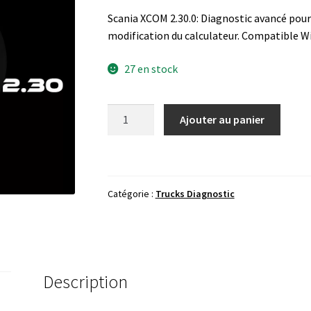
Scania XCOM 2.30.0: Diagnostic avancé pour
modification du calculateur. Compatible W
27 en stock
quantité
Ajouter au panier
de
Scania
XCOM
2.30.0
Catégorie :
Trucks Diagnostic
Description