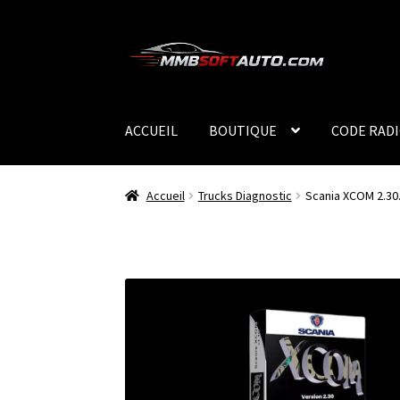
Aller
Aller
à
au
la
contenu
navigation
ACCUEIL
BOUTIQUE
CODE RAD
Accueil
Trucks Diagnostic
Scania XCOM 2.30