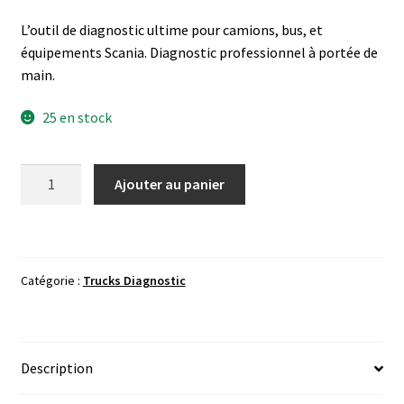
L’outil de diagnostic ultime pour camions, bus, et
équipements Scania. Diagnostic professionnel à portée de
main.
25 en stock
quantité
Ajouter au panier
de
Scania
Diagnos
&
Catégorie :
Trucks Diagnostic
Programmer
3
(Scania
SDP3)
Description