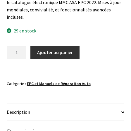
le catalogue électronique MMC ASA EPC 2022. Mises à jour
mondiales, convivialité, et fonctionnalités avancées
incluses.
29 en stock
quantité
Ajouter au panier
de
Mitsubishi
MMC
ASA
Catégorie :
EPC et Manuels de Réparation Auto
EPC
2022
Description