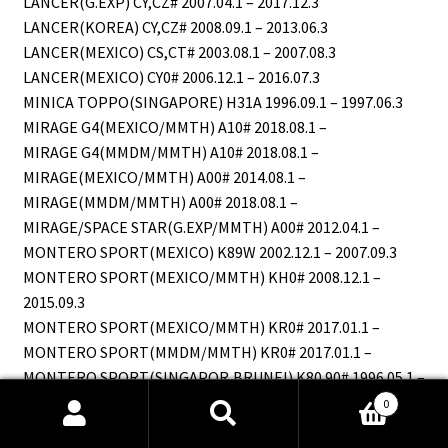
LANCER(G.EXP) CY,CZ# 2007.04.1 – 2017.12.3
LANCER(KOREA) CY,CZ# 2008.09.1 – 2013.06.3
LANCER(MEXICO) CS,CT# 2003.08.1 – 2007.08.3
LANCER(MEXICO) CY0# 2006.12.1 – 2016.07.3
MINICA TOPPO(SINGAPORE) H31A 1996.09.1 – 1997.06.3
MIRAGE G4(MEXICO/MMTH) A10# 2018.08.1 –
MIRAGE G4(MMDM/MMTH) A10# 2018.08.1 –
MIRAGE(MEXICO/MMTH) A00# 2014.08.1 –
MIRAGE(MMDM/MMTH) A00# 2018.08.1 –
MIRAGE/SPACE STAR(G.EXP/MMTH) A00# 2012.04.1 –
MONTERO SPORT(MEXICO) K89W 2002.12.1 – 2007.09.3
MONTERO SPORT(MEXICO/MMTH) KH0# 2008.12.1 –
2015.09.3
MONTERO SPORT(MEXICO/MMTH) KR0# 2017.01.1 –
MONTERO SPORT(MMDM/MMTH) KR0# 2017.01.1 –
MONTERO SPORT(SINGAPOR,BRUNEI) K80.90# 1996.05.1 –
1999.05.3
0
Recherche
Recherche
MONTERO(MEXICO) V77W 2002.12.1 – 2006.08.3