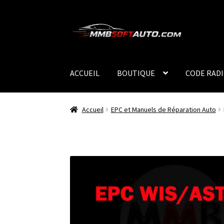
Aller
Aller
à
au
la
contenu
navigation
ACCUEIL
BOUTIQUE
CODE RAD
Accueil
EPC et Manuels de Réparation Auto