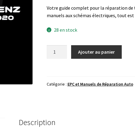
Votre guide complet pour la réparation de
manuels aux schémas électriques, tout est l
28 en stock
quantité
Ajouter au panier
de
Mercedes-
Benz
WIS
Catégorie :
EPC et Manuels de Réparation Auto
/
ASRA
Description