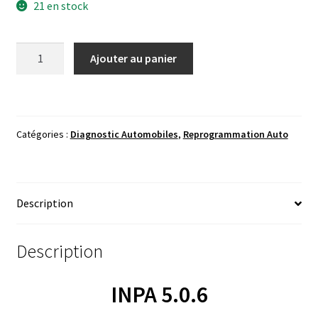
21 en stock
quantité
Ajouter au panier
de
INPA
5.0.6
Catégories :
Diagnostic Automobiles
,
Reprogrammation Auto
Description
Description
INPA 5.0.6