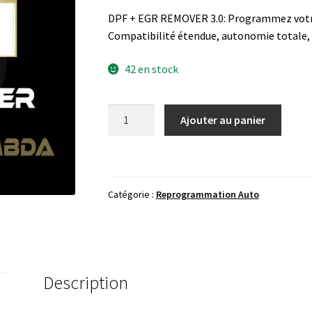
DPF + EGR REMOVER 3.0: Programmez votre
Compatibilité étendue, autonomie totale, 
42 en stock
quantité
Ajouter au panier
de
ADS
EGR
DPF
Catégorie :
Reprogrammation Auto
LAMBDA
REMOVER
Description