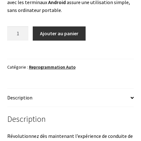
avec les terminaux
Android
assure une utilisation simple,
sans ordinateur portable.
quantité
A
Ajouter au panier
de
l
xHP
t
Flashtool
e
v3.51
r
Catégorie :
Reprogrammation Auto
Android
n
-
a
Reprogrammation
t
Boîte
i
Description
Auto
v
BMW
e
:
Description
Révolutionnez dès maintenant l’expérience de conduite de