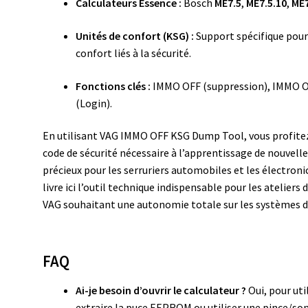
Calculateurs Essence :
Bosch
ME7.5
,
ME7.5.10
,
ME7
Unités de confort (KSG) :
Support spécifique pour
confort liés à la sécurité.
Fonctions clés :
IMMO OFF (suppression), IMMO ON
(Login).
En utilisant VAG IMMO OFF KSG Dump Tool, vous profitez 
code de sécurité nécessaire à l’apprentissage de nouvelles 
précieux pour les serruriers automobiles et les électron
livre ici l’outil technique indispensable pour les ateliers
VAG souhaitant une autonomie totale sur les systèmes 
FAQ
Ai-je besoin d’ouvrir le calculateur ?
Oui, pour uti
extraire la puce EEPROM ou utiliser une pince/son