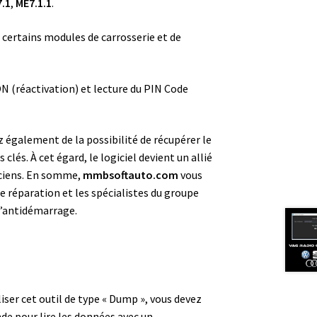
.1
,
ME7.1.1
.
 certains modules de carrosserie et de
 (réactivation) et lecture du PIN Code
également de la possibilité de récupérer le
clés. À cet égard, le logiciel devient un allié
iciens. En somme,
mmbsoftauto.com
vous
 de réparation et les spécialistes du groupe
d’antidémarrage.
liser cet outil de type « Dump », vous devez
de pour lire les données avec un