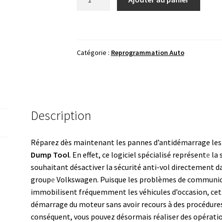
de
VAG
IMMO
OFF
Catégorie :
Reprogrammation Auto
KSG
Dump
Tool
-
Suppression
Description
Antidémarrage
par
Réparez dès maintenant les pannes d’antidémarrage les 
Dump
Dump Tool
. En effet, ce logiciel spécialisé représent
e
la 
souhaitant désactiver la sécurité anti-vol directement dan
group
e
Volkswagen. Puisque les problèmes de communicat
immobilisent fréquemment les véhicules d’occasion, cet 
démarrage du moteur sans avoir recours à des procédures
conséquent, vous pouvez désormais réaliser des opérati