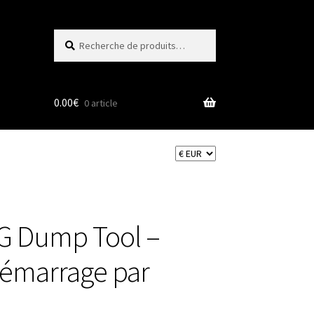
Recherche
Recherche
pour :
0.00
€
0 article
G Dump Tool –
démarrage par