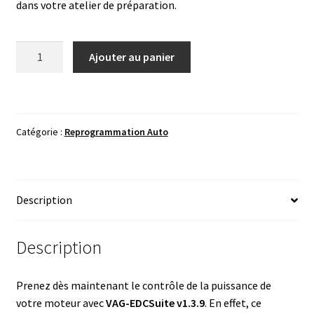
dans votre atelier de préparation.
quantité
Ajouter au panier
de
VAG-
EDCSuite
v1.3.9
Catégorie :
Reprogrammation Auto
&
v1.0.0
-
Logiciel
Description
Tuning
Bosch
EDC15
Description
&
EDC16
Prenez dès maintenant le contrôle de la puissance de
votre moteur avec
VAG-EDCSuite v1.3.9
. En effet, ce