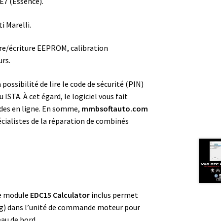
E7 (Essence).
 Marelli.
re/écriture EEPROM, calibration
urs.
ossibilité de lire le code de sécurité (PIN)
ISTA. À cet égard, le logiciel vous fait
odes en ligne. En somme,
mmbsoftauto.com
pécialistes de la réparation de combinés
le module
EDC15 Calculator
inclus permet
ting) dans l’unité de commande moteur pour
eau de bord.