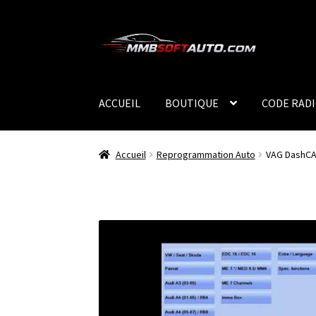
Aller
Aller
à
au
la
contenu
navigation
ACCUEIL
BOUTIQUE
CODE RAD
Accueil
Reprogrammation Auto
VAG DashCAN