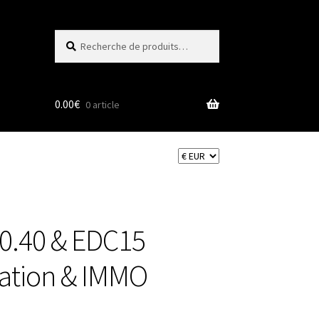
Recherche
Recherche
pour :
0.00
€
0 article
0.40 & EDC15
ration & IMMO