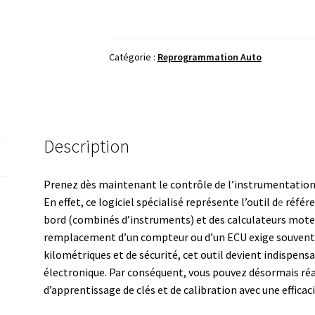
VAG
DashCAN
v5.30.40
Catégorie :
Reprogrammation Auto
&
EDC15
Calculator
-
Calibration
Description
&
IMMO
Prenez dès maintenant le contrôle de l’instrumentation
En effet, ce logiciel spécialisé représente l’outil d
e
référe
bord (combinés d’instruments) et des calculateurs mote
remplacement d’un compteur ou d’un ECU exige souvent 
kilométriques et de sécurité, cet outil devient indispensa
électronique. Par conséquent, vous pouvez désormais réal
d’apprentissage de clés et de calibration avec une efficaci