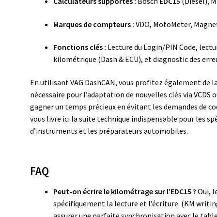
Calculateurs supportés :
Bosch
EDC15
(Diesel), M
Marques de compteurs :
VDO, MotoMeter, Magneti
Fonctions clés :
Lecture du Login/PIN Code, lectu
kilométrique (Dash & ECU), et diagnostic des erre
En utilisant VAG DashCAN, vous profitez également de la p
nécessaire pour l’adaptation de nouvelles clés via VCDS ou 
gagner un temps précieux en évitant les demandes de c
vous livre ici la suite technique indispensable pour les s
d’instruments et les préparateurs automobiles.
FAQ
Peut-on écrire le kilométrage sur l’EDC15 ?
Oui, 
spécifiquement la lecture et l’écriture. (KM wri
assurer une parfaite synchronisation avec le tabl