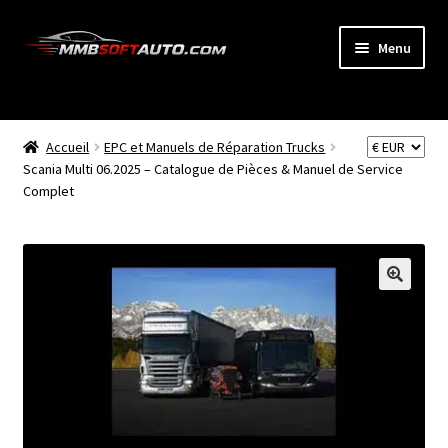
Aller
Aller
Menu
à
au
la
contenu
ACCUEIL
navigation
Ouvrir
Accueil
EPC et Manuels de Réparation Trucks
BOUTIQUE
le
Scania Multi 06.2025 – Catalogue de Pièces & Manuel de Service
Complet
menu
CODE RADIO
enfant
NEWS
🔍
MON COMPTE
PANIER
BLOG