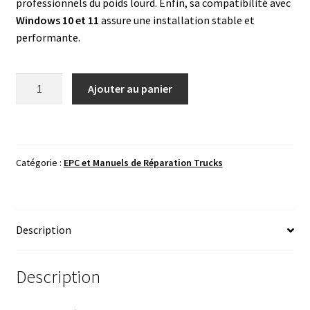
professionnels du poids lourd. Enfin, sa compatibilité avec
Windows 10 et 11
assure une installation stable et
performante.
quantité
Ajouter au panier
de
Scania
Multi
06.2025
Catégorie :
EPC et Manuels de Réparation Trucks
-
Catalogue
de
Pièces
Description
&
Manuel
de
Description
Service
Complet