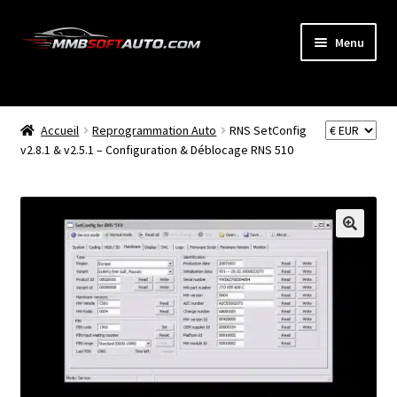
Aller
Aller
Menu
à
au
la
contenu
ACCUEIL
navigation
Ouvrir
Accueil
Reprogrammation Auto
RNS SetConfig
BOUTIQUE
le
v2.8.1 & v2.5.1 – Configuration & Déblocage RNS 510
menu
CODE RADIO
enfant
NEWS
🔍
MON COMPTE
PANIER
BLOG