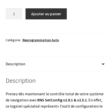
quantité
Ajouter au panier
de
RNS
SetConfig
v2.8.1
Catégorie :
Reprogrammation Auto
&
v2.5.1
-
Configuration
Description
&
Déblocage
RNS
Description
510
Prenez dès maintenant le contrôle total de votre système
de navigation avec
RNS SetConfig v2.8.1 & v2.5.1
. En effet,
ce logiciel spécialisé représent
e
l’outil de configuration le