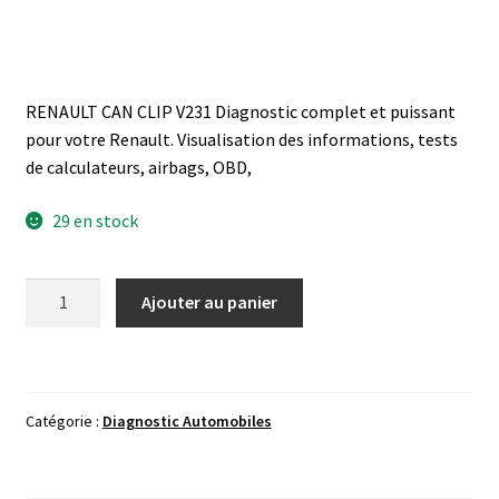
RENAULT CAN CLIP V231 Diagnostic complet et puissant
pour votre Renault. Visualisation des informations, tests
de calculateurs, airbags, OBD,
29 en stock
quantité
Ajouter au panier
de
RENAULT
CAN
CLIP
Catégorie :
Diagnostic Automobiles
V231