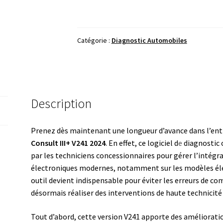
Nissan
Consult
III+
Catégorie :
Diagnostic Automobiles
V241
2024
-
Logiciel
Diagnostic
Description
Officiel
Nissan
Prenez dès maintenant une longueur d’avance dans l’entr
Consult III+ V241 2024
. En effet, ce logiciel d
e
diagnostic o
par les techniciens concessionnaires pour gérer l’intégr
électroniques modernes, notamment sur les modèles élec
outil devient indispensable pour éviter les erreurs de 
désormais réaliser des interventions de haute technicité 
Tout d’abord, cette version V241 apporte des améliorati