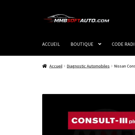
Aller
Aller
à
au
la
contenu
navigation
ACCUEIL
BOUTIQUE
CODE RAD
Accueil
Diagnostic Automobiles
Nissan Consu