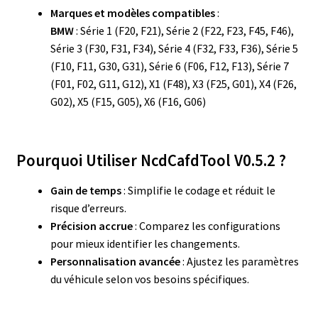
Marques et modèles compatibles
:
BMW
: Série 1 (F20, F21), Série 2 (F22, F23, F45, F46),
Série 3 (F30, F31, F34), Série 4 (F32, F33, F36), Série 5
(F10, F11, G30, G31), Série 6 (F06, F12, F13), Série 7
(F01, F02, G11, G12), X1 (F48), X3 (F25, G01), X4 (F26,
G02), X5 (F15, G05), X6 (F16, G06)
Pourquoi Utiliser NcdCafdTool V0.5.2 ?
Gain de temps
: Simplifie le codage et réduit le
risque d’erreurs.
Précision accrue
: Comparez les configurations
pour mieux identifier les changements.
Personnalisation avancée
: Ajustez les paramètres
du véhicule selon vos besoins spécifiques.