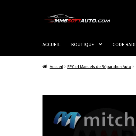
Aller
Aller
à
au
la
contenu
navigation
ACCUEIL
BOUTIQUE
CODE RAD
Accueil
EPC et Manuels de Réparation Auto