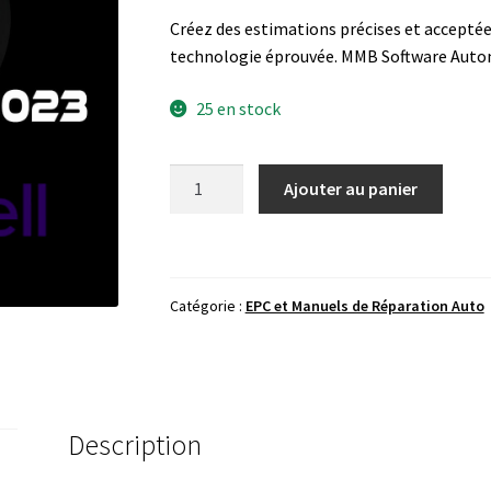
Créez des estimations précises et acceptée
technologie éprouvée. MMB Software Auto
25 en stock
quantité
Ajouter au panier
de
MITCHELL
ULTRAMATE
2023
Catégorie :
EPC et Manuels de Réparation Auto
Description