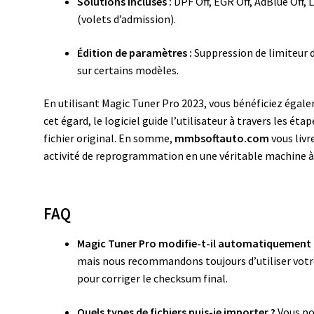
Solutions incluses :
DPF Off, EGR Off, AdBlue Off, 
(volets d’admission).
Édition de paramètres :
Suppression de limiteur d
sur certains modèles.
En utilisant Magic Tuner Pro 2023, vous bénéficiez égalem
cet égard, le logiciel guide l’utilisateur à travers les é
fichier original. En somme,
mmbsoftauto.com
vous livr
activité de reprogrammation en une véritable machine à p
FAQ
Magic Tuner Pro modifie-t-il automatiquement 
mais nous recommandons toujours d’utiliser votre 
pour corriger le checksum final.
Quels types de fichiers puis-je importer ?
Vous po