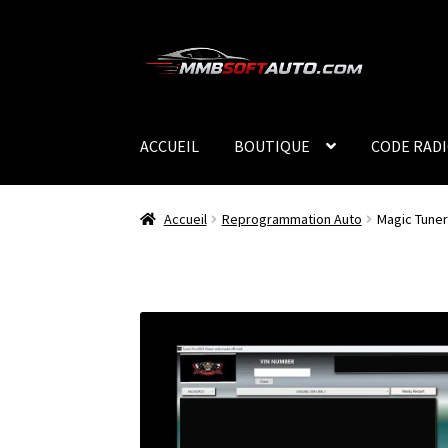
Aller
Aller
à
au
la
contenu
navigation
ACCUEIL
BOUTIQUE
CODE RAD
Accueil
Reprogrammation Auto
Magic Tuner