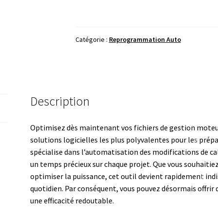
Magic
Tuner
Pro
Catégorie :
Reprogrammation Auto
2023
-
Logiciel
de
Reprogrammation
Description
&
Solutions
Optimisez dès maintenant vos fichiers de gestion mote
DTC
solutions logicielles les plus polyvalentes pour le
s
prépar
spécialise dans l’automatisation des modifications de c
un temps précieux sur chaque projet. Que vous souhaitie
optimiser la puissance, cet outil devient rapidemen
t
indi
quotidien. Par conséquent, vous pouvez désormais offrir d
une efficacité redoutable.