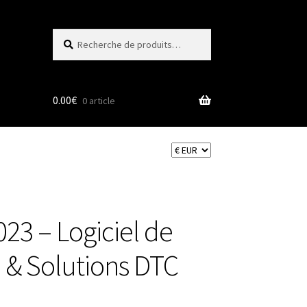
Recherche
Recherche
pour :
0.00
€
0 article
23 – Logiciel de
& Solutions DTC