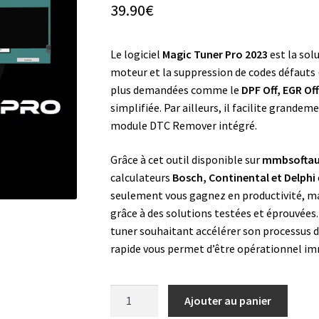
39.90
€
Le logiciel
Magic Tuner Pro 2023
est la sol
moteur et la suppression de codes défauts (
plus demandées comme le
DPF Off, EGR Off
simplifiée. Par ailleurs, il facilite grande
module DTC Remover intégré.
Grâce à cet outil disponible sur
mmbsofta
calculateurs
Bosch, Continental et Delphi
seulement vous gagnez en productivité, mai
grâce à des solutions testées et éprouvées.
tuner souhaitant accélérer son processus de
rapide vous permet d’être opérationnel i
quantité
Ajouter au panier
de