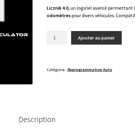
Licznik 4.0
, un logiciel avancé permettant 
odomètres
pour divers véhicules. Compati
quantité
Ajouter au panier
de
Licznik
4.0
odometers
Catégorie :
Reprogrammation Auto
calculator
Description