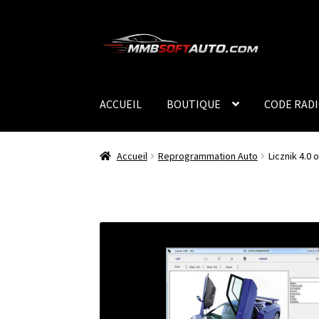
Aller
Aller
à
au
la
contenu
navigation
ACCUEIL
BOUTIQUE
CODE RAD
Accueil
Reprogrammation Auto
Licznik 4.0