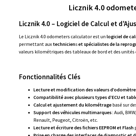
Licznik 4.0 odomete
Licznik 4.0 – Logiciel de Calcul et d’
Le Licznik 4.0 odometers calculator est un
logiciel de c
permettant aux
technicien
s
et spécialistes de la repr
valeurs kilométriques des tableaux de bord et des unité
Fonctionnalités Clés
Lecture et modification des valeurs d’odomètre
Compatibilité avec plusieurs types d’ECU et tab
Calcul et ajustement du kilométrage
basé sur de
Support des véhicules multimarques
: Audi, BMW
Renault, Peugeot, Citroën, etc.
Lecture et écriture des fichiers EEPROM et Flash
p
Prise en charge des interfaces de diagnostic e