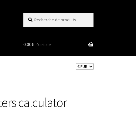
Recherche
Recherche
pour :
0.00
€
0 article
ers calculator