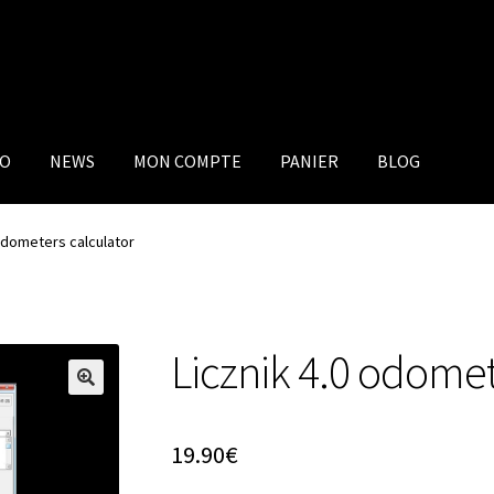
IO
NEWS
MON COMPTE
PANIER
BLOG
 odometers calculator
Licznik 4.0 odomet
19.90
€