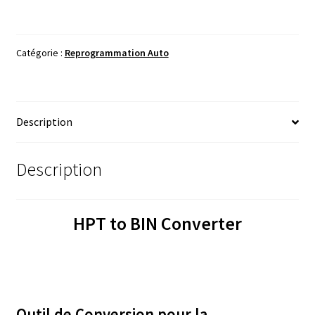
HPT
to
BIN
Catégorie :
Reprogrammation Auto
Converter
Description
Description
HPT to BIN Converter
Outil de Conversion pour la