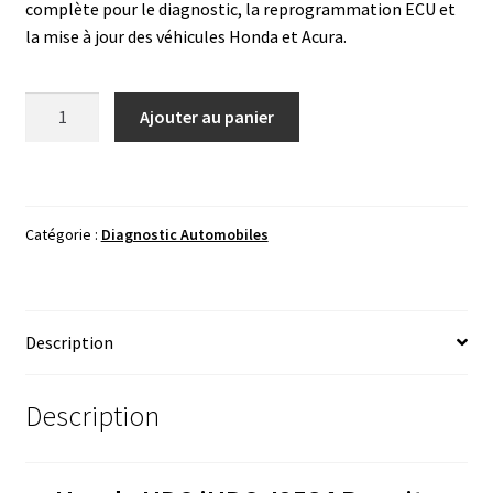
complète pour le diagnostic, la reprogrammation ECU et
la mise à jour des véhicules Honda et Acura.
quantité
Ajouter au panier
de
Honda
HDS
iHDS
Catégorie :
Diagnostic Automobiles
J2534
Rewrite
Database
2024
Description
Description