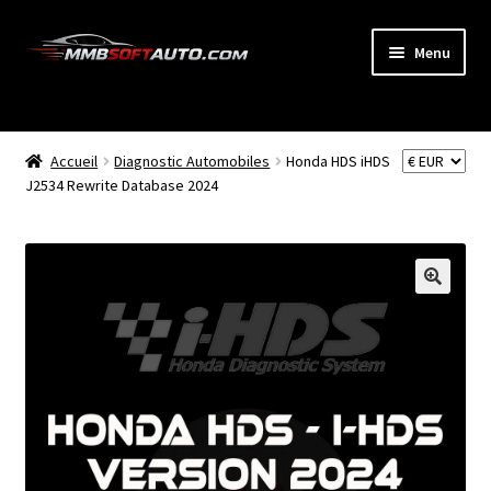
Aller
Aller
Menu
à
au
la
contenu
ACCUEIL
navigation
Ouvrir
Accueil
Diagnostic Automobiles
Honda HDS iHDS
BOUTIQUE
le
J2534 Rewrite Database 2024
menu
CODE RADIO
enfant
NEWS
MON COMPTE
PANIER
BLOG