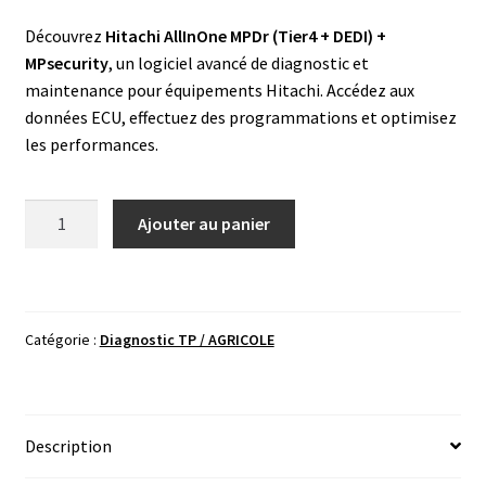
Découvrez
Hitachi AllInOne MPDr (Tier4 + DEDI) +
MPsecurity
, un logiciel avancé de diagnostic et
maintenance pour équipements Hitachi. Accédez aux
données ECU, effectuez des programmations et optimisez
les performances.
quantité
Ajouter au panier
de
Hitachi
AllInOne
MPDr
Catégorie :
Diagnostic TP / AGRICOLE
(Tier4
+
DEDI)
+
Description
MPsecurity