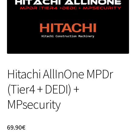
Hitachi AllInOne MPDr
(Tier4 + DEDI) +
MPsecurity
69.90
€