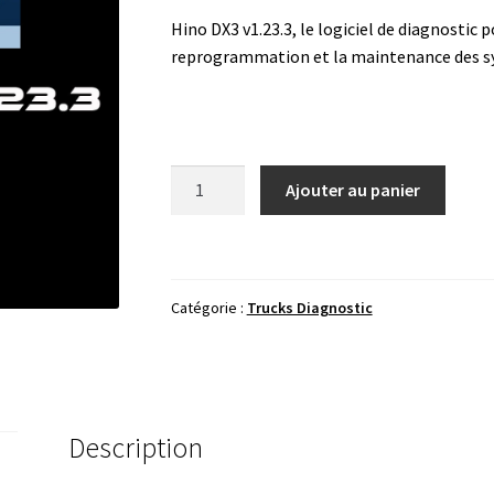
Hino DX3 v1.23.3, le logiciel de diagnostic 
reprogrammation et la maintenance des 
quantité
Ajouter au panier
de
Hino
DX3
v1.23.3
Catégorie :
Trucks Diagnostic
Description