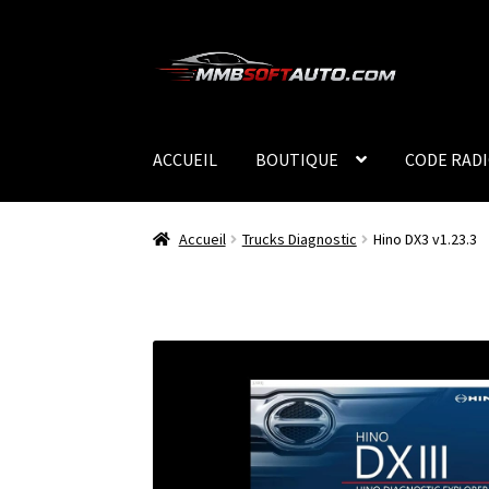
Aller
Aller
à
au
la
contenu
navigation
ACCUEIL
BOUTIQUE
CODE RAD
Accueil
Trucks Diagnostic
Hino DX3 v1.23.3