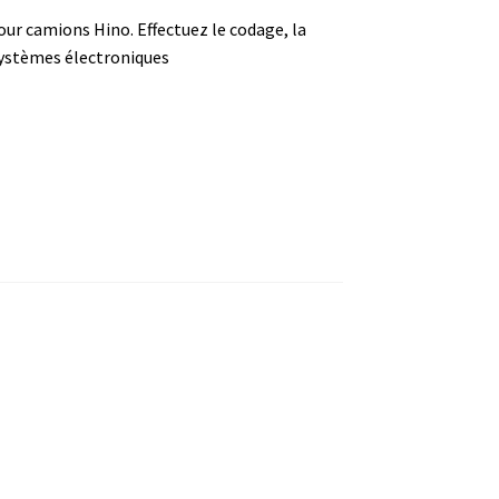
pour camions Hino. Effectuez le codage, la
systèm
es é
lectroniques