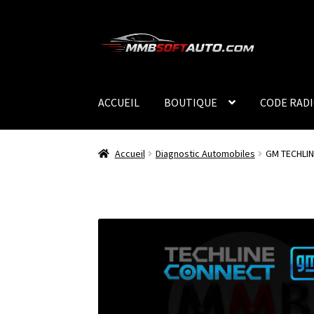
Aller
Aller
à
au
la
contenu
navigation
ACCUEIL
BOUTIQUE
CODE RAD
Accueil
Diagnostic Automobiles
GM TECHLIN