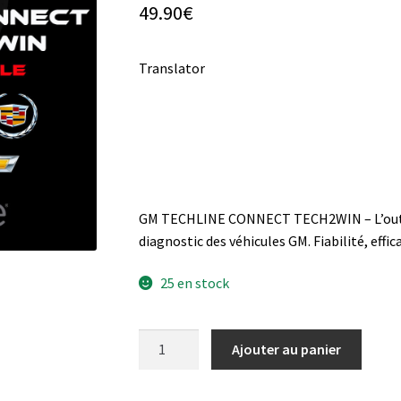
49.90
€
Translator
GM TECHLINE CONNECT TECH2WIN – L’outil e
diagnostic des véhicules GM. Fiabilité, effic
25 en stock
quantité
Ajouter au panier
de
GM