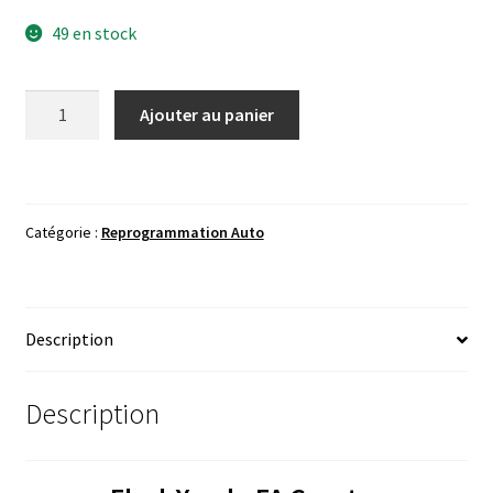
49 en stock
quantité
Ajouter au panier
de
FlashXcode
FA
Creator
Catégorie :
Reprogrammation Auto
Description
Description