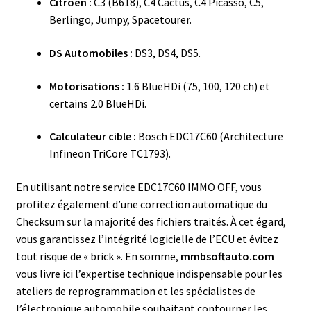
Citroën :
C3 (B618), C4 Cactus, C4 Picasso, C5,
Berlingo, Jumpy, Spacetourer.
DS Automobiles :
DS3, DS4, DS5.
Motorisations :
1.6 BlueHDi (75, 100, 120 ch) et
certains 2.0 BlueHDi.
Calculateur cible :
Bosch EDC17C60 (Architecture
Infineon TriCore TC1793).
En utilisant notre service EDC17C60 IMMO OFF, vous
profitez également d’une correction automatique du
Checksum sur la majorité des fichiers traités. À cet égard,
vous garantissez l’intégrité logicielle de l’ECU et évitez
tout risque de « brick ». En somme,
mmbsoftauto.com
vous livre ici l’expertise technique indispensable pour les
ateliers de reprogrammation et les spécialistes de
l’électronique automobile souhaitant contourner les