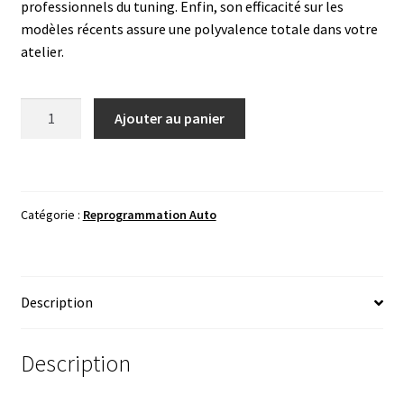
professionnels du tuning. Enfin, son efficacité sur les
modèles récents assure une polyvalence totale dans votre
atelier.
quantité
Ajouter au panier
de
EDC17C60
TPROT
&
Catégorie :
Reprogrammation Auto
IMMO
OFF
PSA
-
Description
Solution
Suppression
Antidémarrage
Description