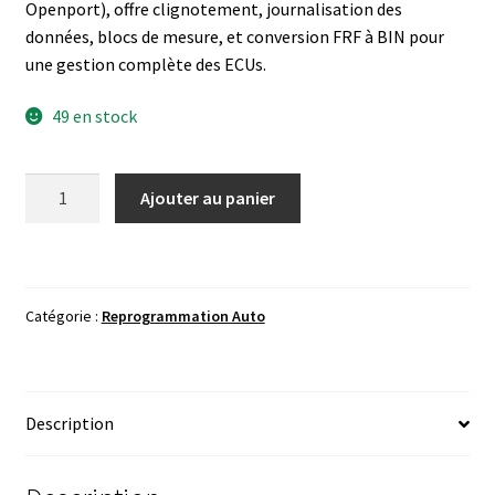
Openport), offre clignotement, journalisation des
données, blocs de mesure, et conversion FRF à BIN pour
une gestion complète des ECUs.
49 en stock
quantité
Ajouter au panier
de
ECUTools
v1.59
ECU
Catégorie :
Reprogrammation Auto
REPAIR
Description