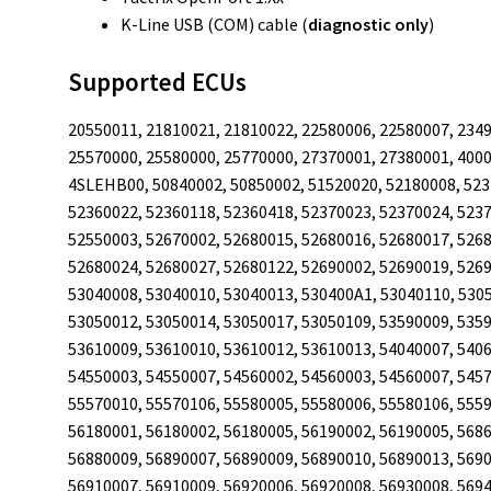
K-Line USB (COM) cable (
diagnostic only
)
Supported ECUs
20550011, 21810021, 21810022, 22580006, 22580007, 2349
25570000, 25580000, 25770000, 27370001, 27380001, 4000
4SLEHB00, 50840002, 50850002, 51520020, 52180008, 523
52360022, 52360118, 52360418, 52370023, 52370024, 5237
52550003, 52670002, 52680015, 52680016, 52680017, 5268
52680024, 52680027, 52680122, 52690002, 52690019, 5269
53040008, 53040010, 53040013, 530400A1, 53040110, 530
53050012, 53050014, 53050017, 53050109, 53590009, 5359
53610009, 53610010, 53610012, 53610013, 54040007, 5406
54550003, 54550007, 54560002, 54560003, 54560007, 5457
55570010, 55570106, 55580005, 55580006, 55580106, 5559
56180001, 56180002, 56180005, 56190002, 56190005, 5686
56880009, 56890007, 56890009, 56890010, 56890013, 5690
56910007, 56910009, 56920006, 56920008, 56930008, 5694