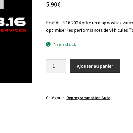
5.90
€
EcuEdit 3.16 2024 offre un diagnostic avanc
optimiser les performances de véhicules To
45 en stock
quantité
Ajouter au panier
de
EcuEdit
3.16
ECU
Catégorie :
Reprogrammation Auto
TUNING
AND
SERVICES