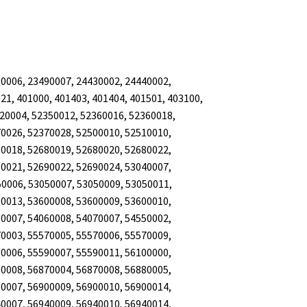
0006, 23490007, 24430002, 24440002,
21, 401000, 401403, 401404, 401501, 403100,
20004, 52350012, 52360016, 52360018,
0026, 52370028, 52500010, 52510010,
0018, 52680019, 52680020, 52680022,
0021, 52690022, 52690024, 53040007,
50006, 53050007, 53050009, 53050011,
0013, 53600008, 53600009, 53600010,
0007, 54060008, 54070007, 54550002,
0003, 55570005, 55570006, 55570009,
0006, 55590007, 55590011, 56100000,
0008, 56870004, 56870008, 56880005,
0007, 56900009, 56900010, 56900014,
0007, 56940009, 56940010, 56940014,