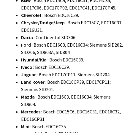
BMW
: Bosch EDC15C4, EDC16C31, EDC16C35,
EDC17C06, EDC17CP02, EDC17C41, EDC17CP45.
Chevrolet
: Bosch EDC16C39.
Chrysler/Dodge/Jeep
: Bosch EDC15C7, EDC16C31,
EDC16U31.
Dacia
: Continental SID306.
Ford
: Bosch EDC16C3, EDC16C34; Siemens SID202,
SID206, SID803A, SID804.
Hyundai/Kia
: Bosch EDC16C39.
Iveco
: Bosch EDC16C39.
Jaguar
: Bosch EDC17CP11; Siemens SID204.
Land Rover
: Bosch EDC16CP39, EDC17CP11;
Siemens SID201.
Mazda
: Bosch EDC16C3, EDC16C34; Siemens
SID804.
Mercedes
: Bosch EDC15C6, EDC16C31, EDC16C32,
EDC16CP31.
Mini
: Bosch EDC16C35.