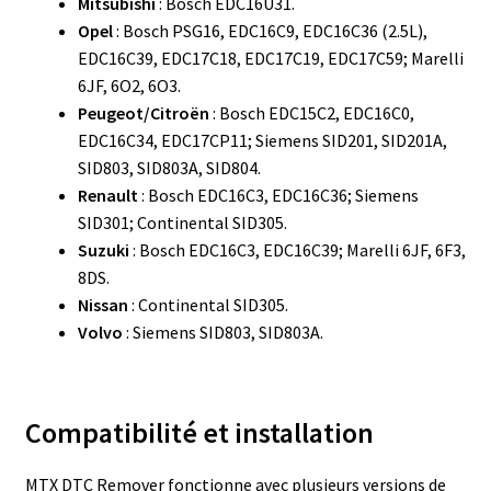
Mitsubishi
: Bosch EDC16U31.
Opel
: Bosch PSG16, EDC16C9, EDC16C36 (2.5L),
EDC16C39, EDC17C18, EDC17C19, EDC17C59; Marelli
6JF, 6O2, 6O3.
Peugeot/Citroën
: Bosch EDC15C2, EDC16C0,
EDC16C34, EDC17CP11; Siemens SID201, SID201A,
SID803, SID803A, SID804.
Renault
: Bosch EDC16C3, EDC16C36; Siemens
SID301; Continental SID305.
Suzuki
: Bosch EDC16C3, EDC16C39; Marelli 6JF, 6F3,
8DS.
Nissan
: Continental SID305.
Volvo
: Siemens SID803, SID803A.
Compatibilité et installation
MTX DTC Remover fonctionne avec plusieurs versions de