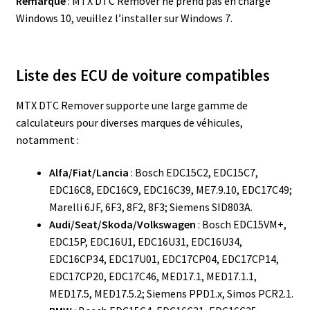
Remarque
: MTX DTC Remover ne prend pas en charge
Windows 10, veuillez l’installer sur Windows 7.
Liste des ECU de voiture compatibles
MTX DTC Remover supporte une large gamme de
calculateurs pour diverses marques de véhicules,
notamment :
Alfa/Fiat/Lancia
: Bosch EDC15C2, EDC15C7,
EDC16C8, EDC16C9, EDC16C39, ME7.9.10, EDC17C49;
Marelli 6JF, 6F3, 8F2, 8F3; Siemens SID803A.
Audi/Seat/Skoda/Volkswagen
: Bosch EDC15VM+,
EDC15P, EDC16U1, EDC16U31, EDC16U34,
EDC16CP34, EDC17U01, EDC17CP04, EDC17CP14,
EDC17CP20, EDC17C46, MED17.1, MED17.1.1,
MED17.5, MED17.5.2; Siemens PPD1.x, Simos PCR2.1.