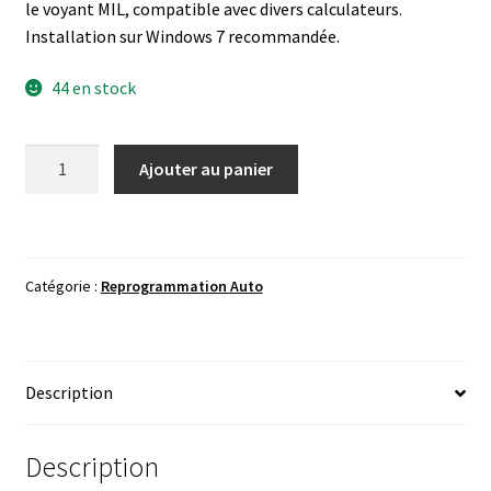
le voyant MIL, compatible avec divers calculateurs.
Installation sur Windows 7 recommandée.
44 en stock
quantité
Ajouter au panier
de
DTC
Remover
V1.8.5.0-
Catégorie :
Reprogrammation Auto
2017
Description
Description