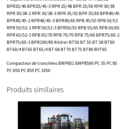
BPR25/40
BPR25/45-3
RPR 25/48
BPR 25/50
RPR 30/38
RPR 30/38-2
RPR 30/38-3
RPR 35/42
BPR 35/60
BPR40/45
BPR40/45-2
BPR40/45-3
BPR40/60
RPB 45/55
RPB 50/52
RPR 50/52-2
RPR 50/52-3
BPR50/55
RPB 55/65
RPB 60/65
RPR 65/52-3
RPB 65/70
RPB 70/70
RPB 75/60
BPR75/60-2
BPR75/60-3
BPR100/80
Altérer
BT50
BT 55
BT 58
BT60
BT60/4
BT65
BT65/4
BT 68
BT70
BT75
BT80
BVT65
Compacteur de tranchées
BMP851
BMP8500
PC 35
PC 85
PC 650
PC 850
PC 1050
Produits similaires