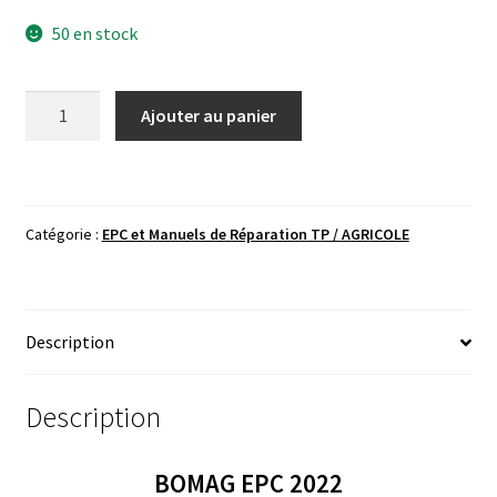
50 en stock
quantité
Ajouter au panier
de
Bomag
epc
2022
Catégorie :
EPC et Manuels de Réparation TP / AGRICOLE
Description
Description
BOMAG EPC 2022