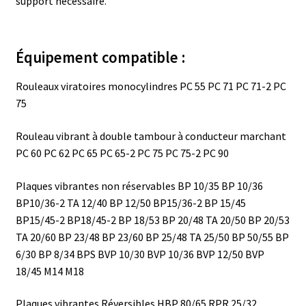
support nécessaire.
Équipement compatible :
Rouleaux viratoires monocylindres
PC 55
PC 71
PC 71-2
PC
75
Rouleau vibrant à double tambour à conducteur marchant
PC 60
PC 62
PC 65
PC 65-2
PC 75
PC 75-2
PC 90
Plaques vibrantes non réservables
BP 10/35
BP 10/36
BP10/36-2
TA 12/40
BP 12/50
BP15/36-2
BP 15/45
BP15/45-2
BP18/45-2
BP 18/53
BP 20/48
TA 20/50
BP 20/53
TA 20/60
BP 23/48
BP 23/60
BP 25/48
TA 25/50
BP 50/55
BP
6/30
BP 8/34
BPS
BVP 10/30
BVP 10/36
BVP 12/50
BVP
18/45
M14
M18
Plaques vibrantes
Réversibles
HBP 80/65
RPR 25/32