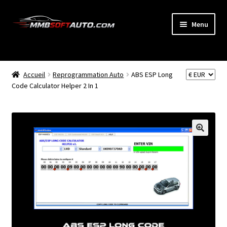
Aller
Aller
Menu
à
au
la
contenu
ACCUEIL
navigation
Ouvrir
Accueil
Reprogrammation Auto
ABS ESP Long
BOUTIQUE
le
Code Calculator Helper 2 In 1
menu
CODE RADIO
enfant
NEWS
MON COMPTE
PANIER
BLOG