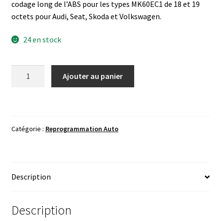
codage long de l’ABS pour les types MK60EC1 de 18 et 19
octets pour Audi, Seat, Skoda et Volkswagen.
24 en stock
quantité
Ajouter au panier
de
ABS
ESP
Long
Catégorie :
Reprogrammation Auto
Code
Calculator
Helper
2
Description
In
1
Description