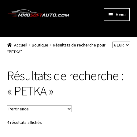
Aller
Aller
Menu
à
au
la
contenu
ACCUEIL
navigation
Ouvrir
Accueil
Boutique
Résultats de recherche pour
BOUTIQUE
le
“PETKA”
menu
CODE RADIO
enfant
Résultats de recherche :
NEWS
« PETKA »
MON COMPTE
PANIER
4 résultats affichés
BLOG